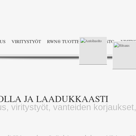
AUS
VIRITYSTYÖT
RWN® TUOTTEET
HINNASTO
YRITY
OLLA JA LAADUKKAASTI
us, viritystyöt, vanteiden korjaukset