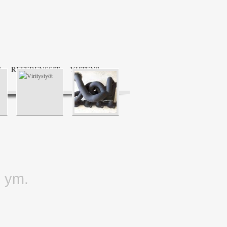
S
REFERENSSIT
YHTEYS
, ym.