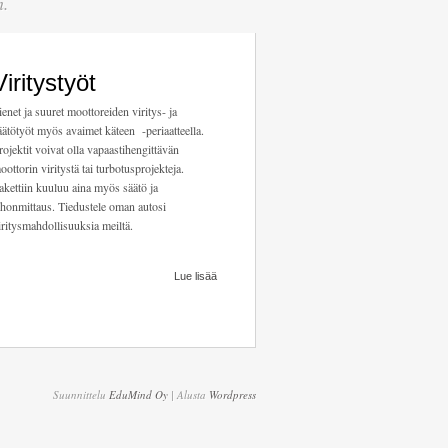
n.
Viritystyöt
ienet ja suuret moottoreiden viritys- ja
äätötyöt myös avaimet käteen -periaatteella.
rojektit voivat olla vapaastihengittävän
oottorin viritystä tai turbotusprojekteja.
akettiin kuuluu aina myös säätö ja
ehonmittaus. Tiedustele oman autosi
iritysmahdollisuuksia meiltä.
Lue lisää
Suunnittelu
EduMind Oy
| Alusta
Wordpress