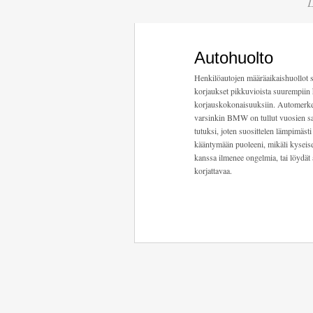
L
Autohuolto
Henkilöautojen määräaikaishuollot 
korjaukset pikkuvioista suurempiin 
korjauskokonaisuuksiin. Automerke
varsinkin BMW on tullut vuosien s
tutuksi, joten suosittelen lämpimästi
kääntymään puoleeni, mikäli kyseis
kanssa ilmenee ongelmia, tai löydät 
korjattavaa.