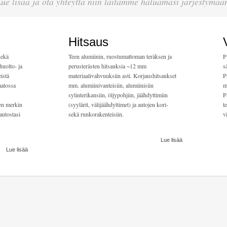
ue lisää ja ota yhteyttä niin laitamme haluamasi järjestymää
Hitsaus
sekä
Teen alumiinin, ruostumattoman teräksen ja
P
huolto- ja
perusterästen hitsauksia ~12 mm
s
istä
materiaalivahvuuksiin asti. Korjaushitsaukset
P
aatossa
mm. alumiinivanteisiin, alumiinisiin
m
sylinterikansiin, öljypohjiin, jäähdyttimiin
P
en merkin
(syylärit, välijäähdyttimet) ja autojen kori-
t
autostasi
sekä runkorakenteisiin.
v
Lue lisää
Lue lisää